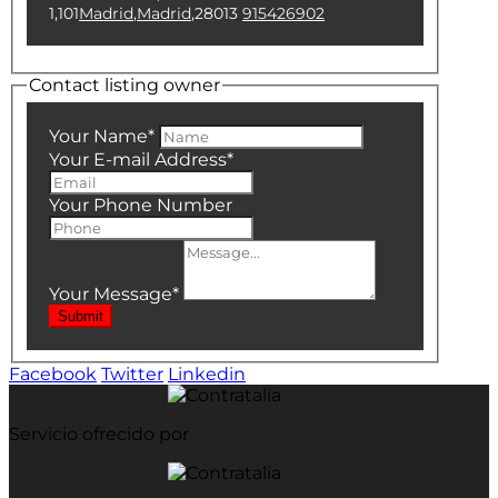
1,101
Madrid
,
Madrid
,
28013
915426902
Contact listing owner
Your Name
*
Your E-mail Address
*
Your Phone Number
Your Message
*
Submit
Facebook
Twitter
Linkedin
Servicio ofrecido por