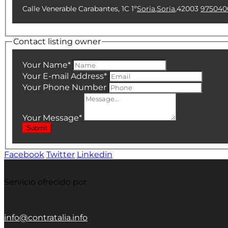
Calle Venerable Carabantes, 1C 1º
Soria
,
Soria
,
42003
975040
Contact listing owner
Your Name
*
Your E-mail Address
*
Your Phone Number
Your Message
*
Submit
Facebook
Twitter
Linkedin
Servicio ofrecido por
info@contratalia.info