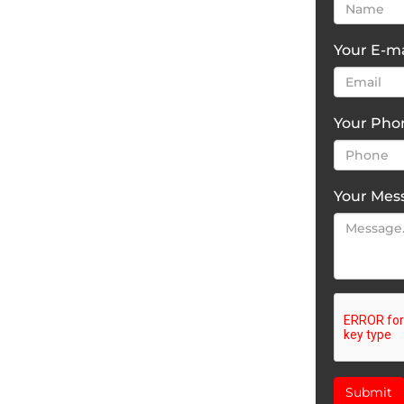
Your E-ma
Your Ph
Your Mes
Submit