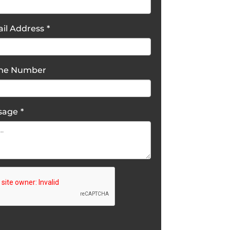
il Address
*
one Number
sage
*