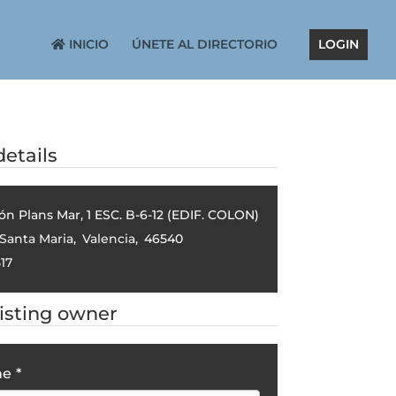
INICIO
ÚNETE AL DIRECTORIO
LOGIN
etails
ón Plans Mar, 1 ESC. B-6-12 (EDIF. COLON)
 Santa Maria
,
Valencia
,
46540
17
listing owner
me
*