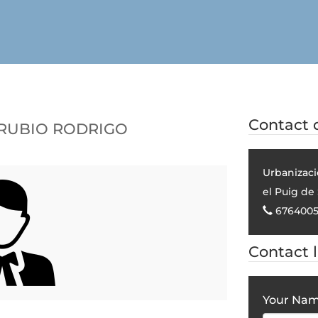
Rubio Rodrigo
Contact d
Urbanizaci
el Puig de
6764005
Contact 
Your Na