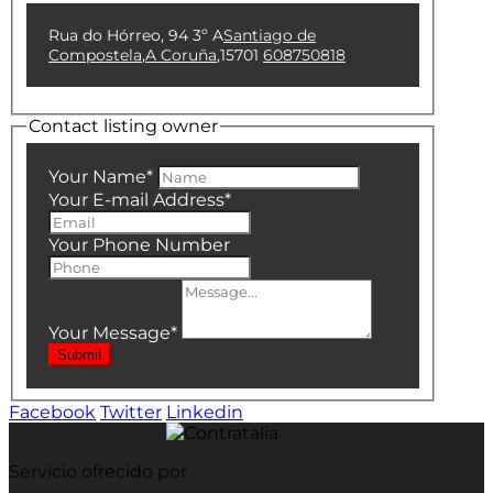
Rua do Hórreo, 94 3º A
Santiago de
Compostela
,
A Coruña
,
15701
608750818
Contact listing owner
Your Name
*
Your E-mail Address
*
Your Phone Number
Your Message
*
Submit
Facebook
Twitter
Linkedin
Servicio ofrecido por