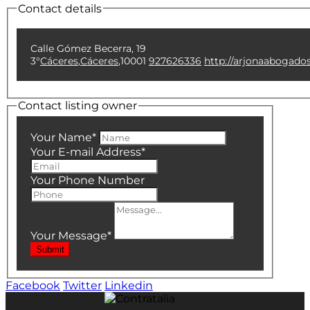
Contact details
Calle Gómez Becerra, 19
3°
Cáceres
,
Cáceres
,
10001
927626336
http://arjonaabogado
Contact listing owner
Your Name
*
Your E-mail Address
*
Your Phone Number
Your Message
*
Submit
Facebook
Twitter
Linkedin