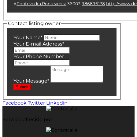
A
Pontevedra
,
Pontevedra
,
36003
986896178
http://www.de
Contact listing owner
Your Name
*
Your E-mail Address
*
Your Phone Number
Your Message
*
Submit
Facebook
Twitter
Linkedin
Servicio ofrecido por