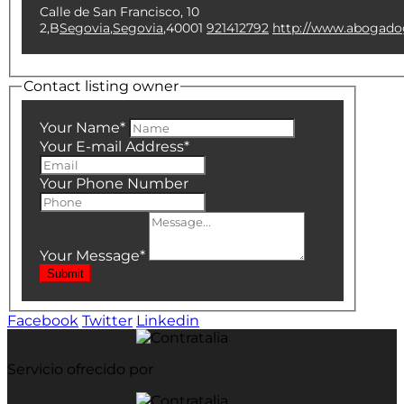
Calle de San Francisco, 10
2,B
Segovia
,
Segovia
,
40001
921412792
http://www.abogado
Contact listing owner
Your Name
*
Your E-mail Address
*
Your Phone Number
Your Message
*
Submit
Facebook
Twitter
Linkedin
Servicio ofrecido por