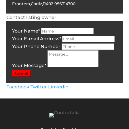
Frontera
,
Cádiz
,
11402
956314700
Contact listing owner
Your Name
*
Your E-mail Address
*
Your Phone Number
Your Message
*
Submit
Facebook
Twitter
Linkedin