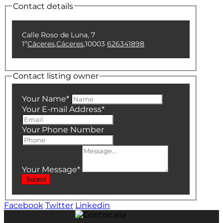
Contact details
Calle Roso de Luna, 7
1º
Cáceres
,
Cáceres
,
10003
626341898
Contact listing owner
Your Name
*
Your E-mail Address
*
Your Phone Number
Your Message
*
Submit
Facebook
Twitter
Linkedin