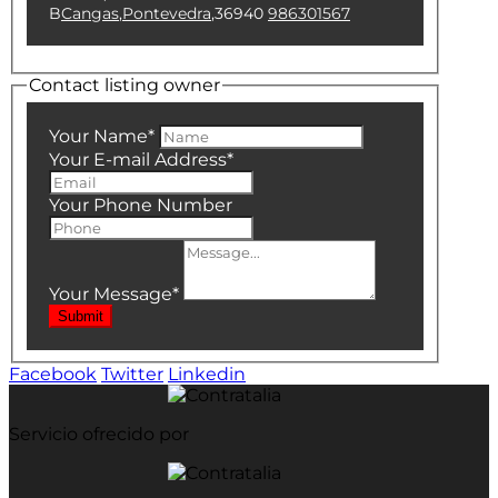
B
Cangas
,
Pontevedra
,
36940
986301567
Contact listing owner
Your Name
*
Your E-mail Address
*
Your Phone Number
Your Message
*
Submit
Facebook
Twitter
Linkedin
Servicio ofrecido por