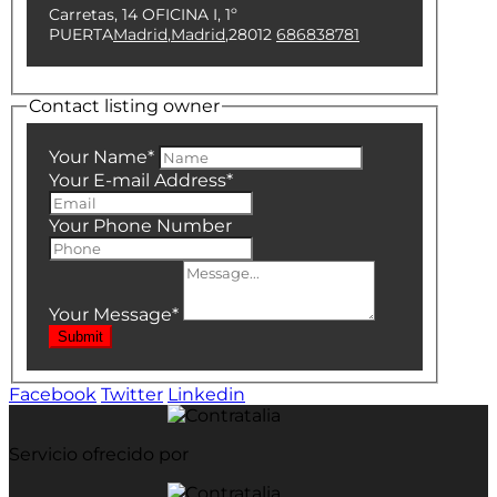
Carretas, 14 OFICINA I, 1º
PUERTA
Madrid
,
Madrid
,
28012
686838781
Contact listing owner
Your Name
*
Your E-mail Address
*
Your Phone Number
Your Message
*
Submit
Facebook
Twitter
Linkedin
Servicio ofrecido por