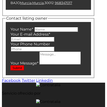
BAJO
Murcia
,
Murcia
,
30012
968347017
Contact listing owner
Your Name
*
Your E-mail Address
*
Your Phone Number
Your Message
*
Submit
Facebook
Twitter
Linkedin
Servicio ofrecido por