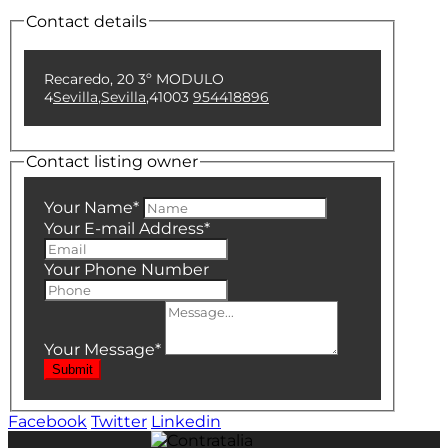
Contact details
Recaredo, 20 3º MODULO
4
Sevilla
,
Sevilla
,
41003
954418896
Contact listing owner
Your Name
*
Your E-mail Address
*
Your Phone Number
Your Message
*
Submit
Facebook
Twitter
Linkedin