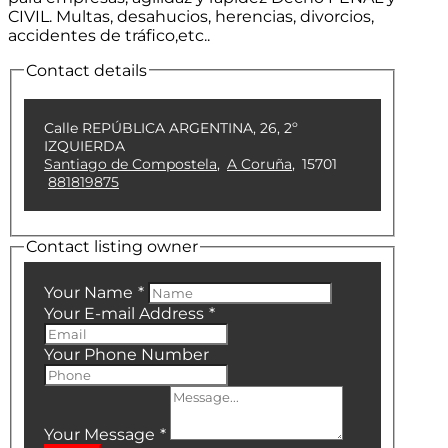
CIVIL. Multas, desahucios, herencias, divorcios,
accidentes de tráfico,etc..
Contact details
Calle REPÚBLICA ARGENTINA, 26, 2º
IZQUIERDA
Santiago de Compostela
,
A Coruña
,
15701
881819875
Contact listing owner
Your Name
*
Your E-mail Address
*
Your Phone Number
Your Message
*