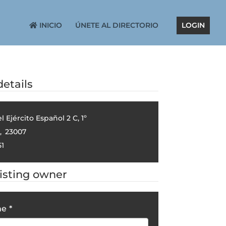
INICIO
ÚNETE AL DIRECTORIO
LOGIN
etails
 Ejército Español 2 C, 1º
,
23007
1
listing owner
me
*