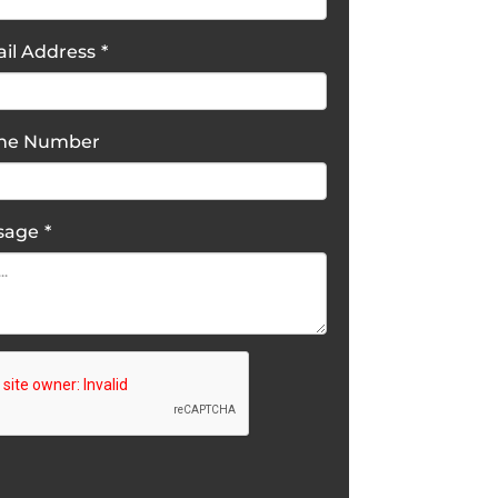
il Address
*
one Number
sage
*