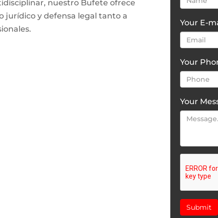
isciplinar, nuestro Bufete ofrece
 jurídico y defensa legal tanto a
Your E-ma
ionales.
Your Ph
Your Mes
Submit