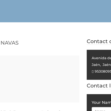
 Navas
Contact d
Avenida del
Jaén
,
Jaén
95308095
Contact 
Your Na