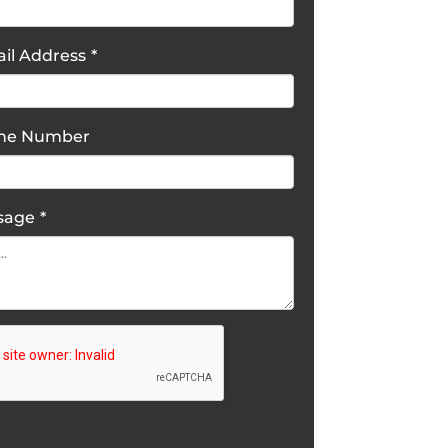
il Address
*
one Number
sage
*