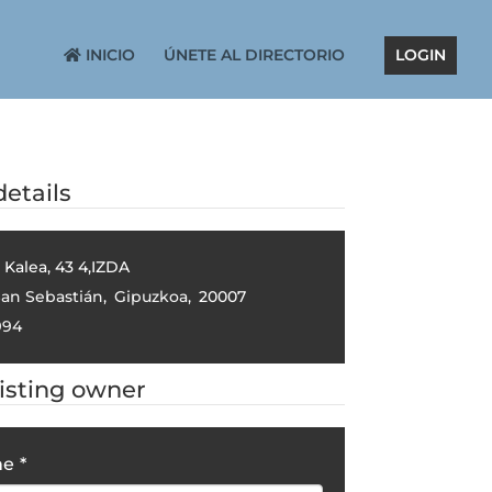
INICIO
ÚNETE AL DIRECTORIO
LOGIN
etails
 Kalea, 43 4,IZDA
an Sebastián
,
Gipuzkoa
,
20007
994
listing owner
me
*