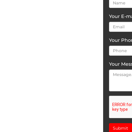
Your E-ma
Your Ph
Your Mes
Submit