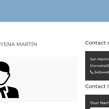
oyena Martín
Contact d
San Martín
Donostia/S
943444
Contact 
Your Na