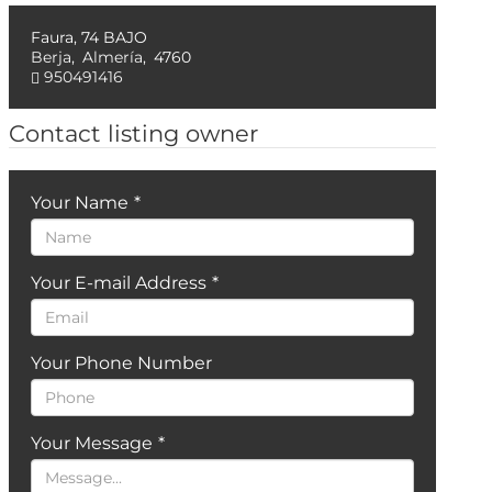
Faura, 74 BAJO
Berja
,
Almería
,
4760
950491416
Contact listing owner
Your Name
*
Your E-mail Address
*
Your Phone Number
Your Message
*