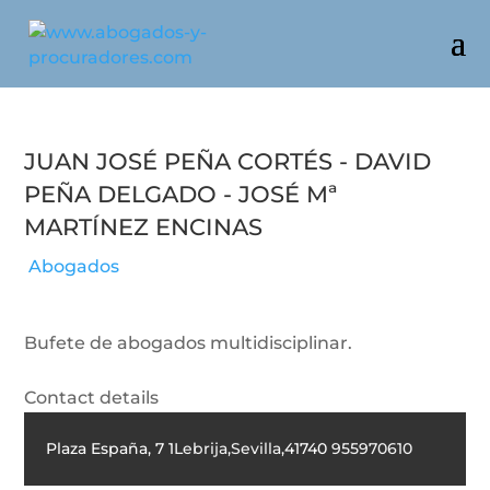
Juan José Peña Cortés - David
Peña Delgado - José Mª
Martínez Encinas
Abogados
Bufete de abogados multidisciplinar.
Contact details
Plaza España, 7 1
Lebrija
,
Sevilla
,
41740
955970610