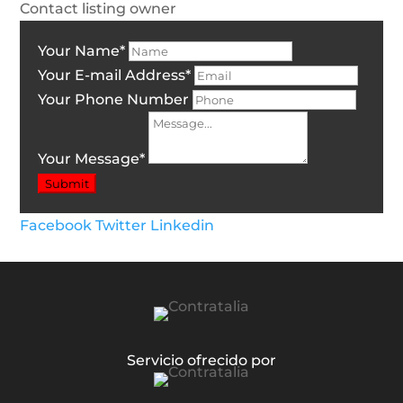
Contact listing owner
Your Name
*
Your E-mail Address
*
Your Phone Number
Your Message
*
Submit
Facebook
Twitter
Linkedin
Servicio ofrecido por