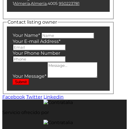
1
Almería
,
Almería
,
4005
950223781
Contact listing owner
Your Name
*
Your E-mail Address
*
Your Phone Number
Your Message
*
Submit
Facebook
Twitter
Linkedin
Servicio ofrecido por