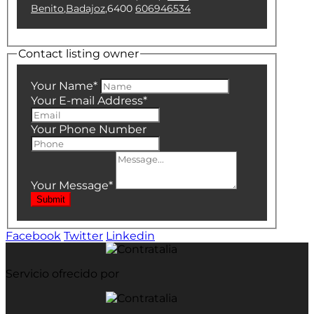
Benito
,
Badajoz
,
6400
606946534
Contact listing owner
Your Name
*
Your E-mail Address
*
Your Phone Number
Your Message
*
Submit
Facebook
Twitter
Linkedin
Servicio ofrecido por