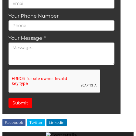
Your Phone Number
Your Message
*
Submit
Facebook
Twitter
Linkedin