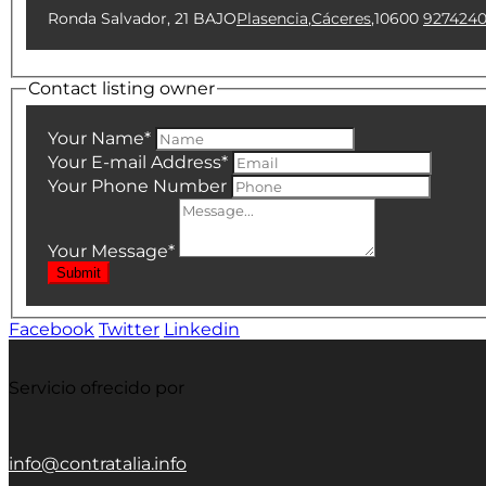
Ronda Salvador, 21 BAJO
Plasencia
,
Cáceres
,
10600
927424
Contact listing owner
Your Name
*
Your E-mail Address
*
Your Phone Number
Your Message
*
Submit
Facebook
Twitter
Linkedin
Servicio ofrecido por
info@contratalia.info