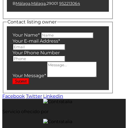
B
Málaga
,
Málaga
,
29001
952213064
Contact listing owner
Your Name
*
Your E-mail Address
*
Your Phone Number
Your Message
*
Submit
Facebook
Twitter
Linkedin
Servicio ofrecido por