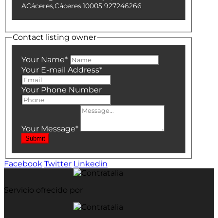
A
Cáceres
,
Cáceres
,
10005
927246266
Contact listing owner
Your Name
*
Your E-mail Address
*
Your Phone Number
Your Message
*
Submit
Facebook
Twitter
Linkedin
Servicio ofrecido por