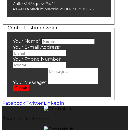
Calle Velázquez, 94 1ª
PLANTA
Madrid
,
Madrid
,
28006
917818025
Contact listing owner
Your Name
*
Your E-mail Address
*
Your Phone Number
Your Message
*
Submit
Facebook
Twitter
Linkedin
Servicio ofrecido por