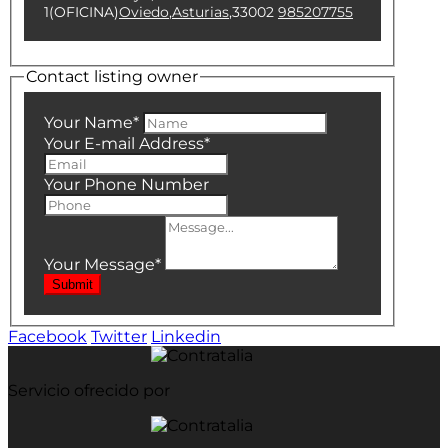
1(OFICINA)
Oviedo
,
Asturias
,
33002
985207755
Contact listing owner
Your Name
*
Your E-mail Address
*
Your Phone Number
Your Message
*
Submit
Facebook
Twitter
Linkedin
Servicio ofrecido por