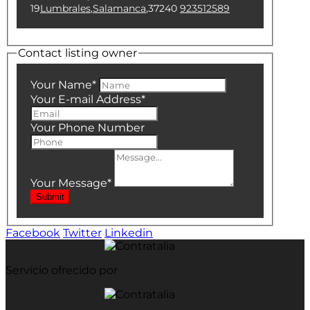
19
Lumbrales
,
Salamanca
,
37240
923512589
Contact listing owner
Your Name
*
Your E-mail Address
*
Your Phone Number
Your Message
*
Submit
Facebook
Twitter
Linkedin
Servicio ofrecido por