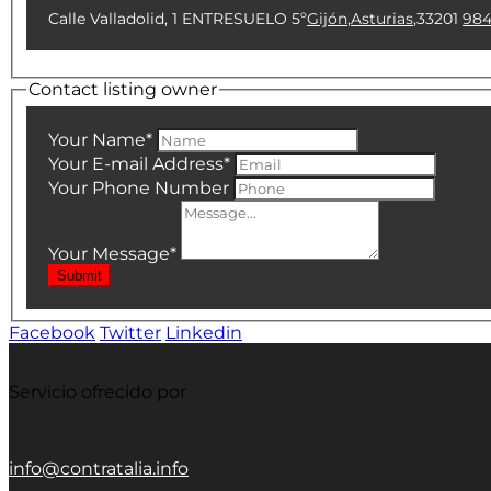
Calle Valladolid, 1 ENTRESUELO 5º
Gijón
,
Asturias
,
33201
984
Contact listing owner
Your Name
*
Your E-mail Address
*
Your Phone Number
Your Message
*
Submit
Facebook
Twitter
Linkedin
Servicio ofrecido por
info@contratalia.info