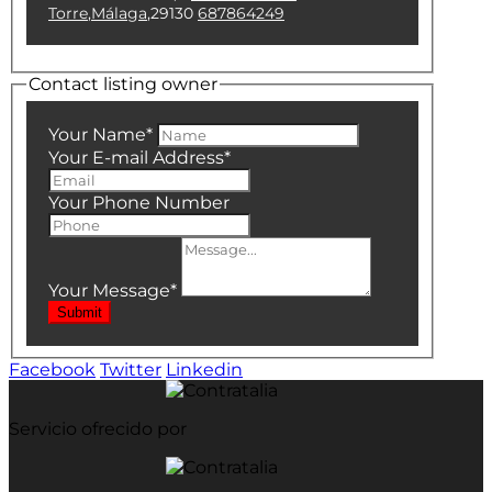
Torre
,
Málaga
,
29130
687864249
Contact listing owner
Your Name
*
Your E-mail Address
*
Your Phone Number
Your Message
*
Submit
Facebook
Twitter
Linkedin
Servicio ofrecido por