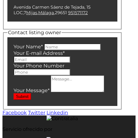
Avenida Carmen Sáenz de Tejada, 15
LOC,7
Mijas
,
Málaga
,
29651
951571172
Contact listing owner
Your Name
*
Your E-mail Address
*
Your Phone Number
Your Message
*
Submit
Facebook
Twitter
Linkedin
Servicio ofrecido por