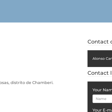
Contact d
Alonso Can
Contact 
osas, distrito de Chamberi.
Your Na
Your E-ma