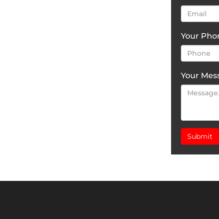
Your Ph
Your Mes
Submit