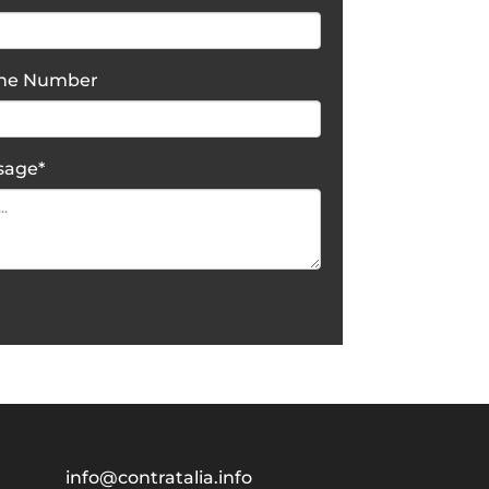
one Number
sage
*
info@contratalia.info