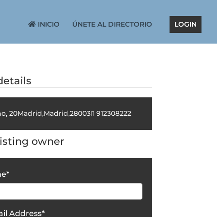
INICIO
ÚNETE AL DIRECTORIO
LOGIN
etails
o, 20
Madrid
,
Madrid
,
28003
912308222
listing owner
me
*
il Address
*