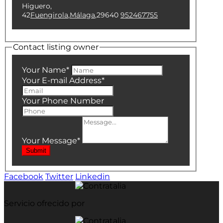
Higuero,
42
Fuengirola
,
Málaga
,
29640
952467755
Contact listing owner
Your Name
*
Your E-mail Address
*
Your Phone Number
Your Message
*
Submit
Facebook
Twitter
Linkedin
Servicio ofrecido por