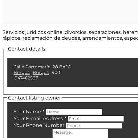
Servicios jurídicos online, divorcios, separaciones, heren
rápidos, reclamación de deudas, arrendamientos, especi
Contact details
Calle Portomarín, 28 BAJO
Burgos
,
Burgos
,
9001
947462587
Contact listing owner
Your Name
*
Your E-mail Address
*
Your Phone Number