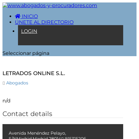
INICIO
ÚNETE AL DIRECTORIO
LOGIN
Seleccionar página
LETRADOS ONLINE S.L.
Abogados
n/d
Contact details
Avenida Menéndez Pelayo,
S/N
Madrid
,
Madrid
,
28014
915315206