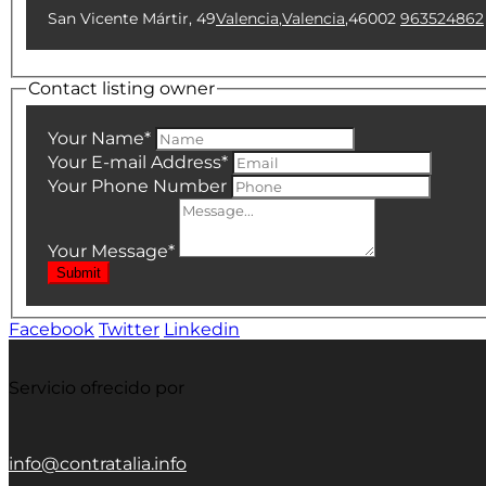
San Vicente Mártir, 49
Valencia
,
Valencia
,
46002
963524862
Contact listing owner
Your Name
*
Your E-mail Address
*
Your Phone Number
Your Message
*
Submit
Facebook
Twitter
Linkedin
Servicio ofrecido por
info@contratalia.info