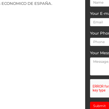
S ECONOMICO DE ESPAÑA.
Your E-ma
Your Ph
Your Mes
Submit