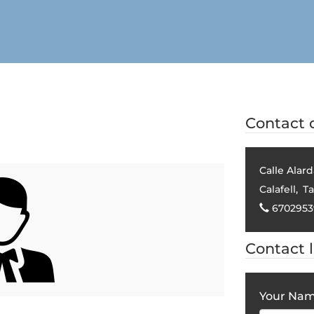
Contact d
Calle Alar
Calafell
,
Ta
6702953
Contact 
Your Na