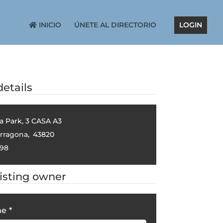
INICIO
ÚNETE AL DIRECTORIO
LOGIN
etails
da Park, 3 CASA A3
rragona
,
43820
98
listing owner
me
*