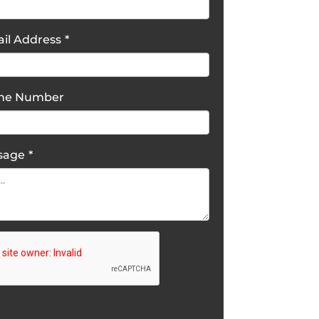
il Address
*
one Number
sage
*