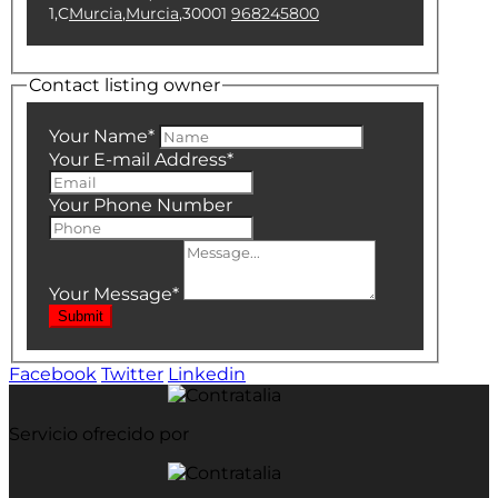
1,C
Murcia
,
Murcia
,
30001
968245800
Contact listing owner
Your Name
*
Your E-mail Address
*
Your Phone Number
Your Message
*
Submit
Facebook
Twitter
Linkedin
Servicio ofrecido por