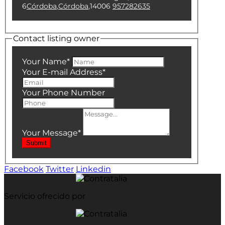
6
Córdoba
,
Córdoba
,
14006
957282635
Contact listing owner
Your Name
*
Your E-mail Address
*
Your Phone Number
Your Message
*
Submit
Facebook
Twitter
Linkedin
Servicio ofrecido por