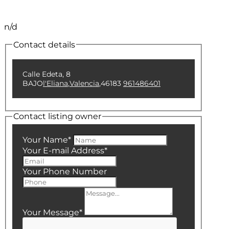
n/d
Contact details
Calle Edeta, 8
BAJO
l'Eliana
,
Valencia
,
46183
961486401
Contact listing owner
Your Name
*
Your E-mail Address
*
Your Phone Number
Your Message
*