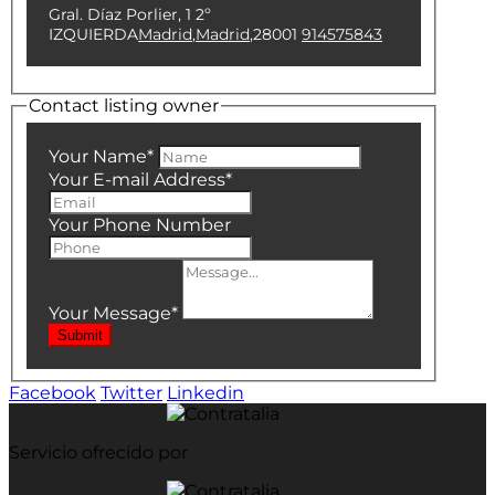
Gral. Díaz Porlier, 1 2º
IZQUIERDA
Madrid
,
Madrid
,
28001
914575843
Contact listing owner
Your Name
*
Your E-mail Address
*
Your Phone Number
Your Message
*
Submit
Facebook
Twitter
Linkedin
Servicio ofrecido por