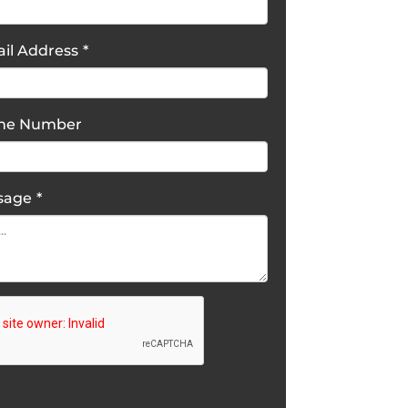
il Address
*
one Number
sage
*