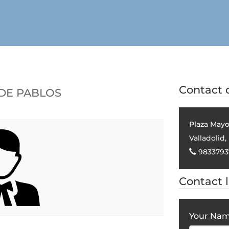
DE PABLOS
Contact d
Plaza Mayor
Valladolid
,
9833793
Contact 
Your Na