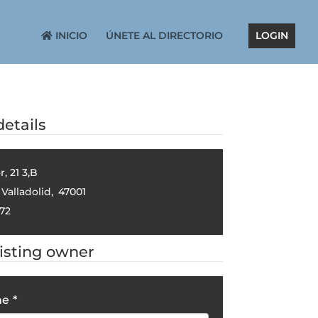
INICIO
ÚNETE AL DIRECTORIO
LOGIN
etails
, 21 3,B
Valladolid
,
47001
72
listing owner
me
*