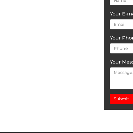
Your E-ma
Your Ph
Your Mes
Submit