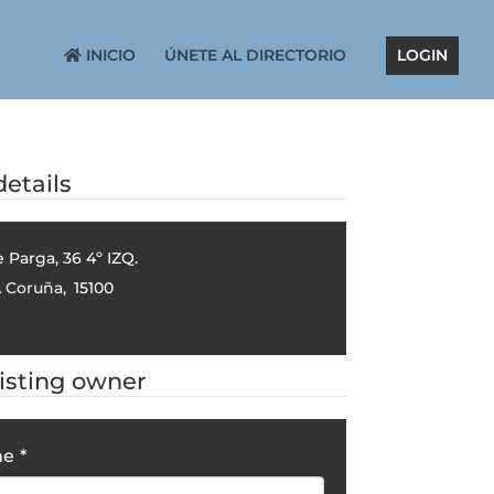
INICIO
ÚNETE AL DIRECTORIO
LOGIN
etails
 Parga, 36 4º IZQ.
 Coruña
,
15100
9
listing owner
me
*