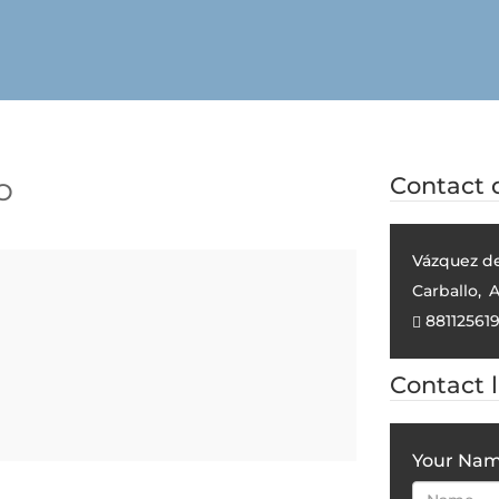
O
Contact d
Vázquez de
Carballo
,
A
88112561
Contact 
Your Na