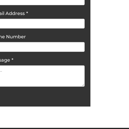
il Address
*
one Number
sage
*