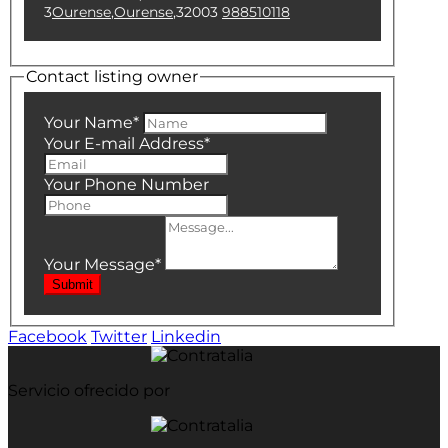
3
Ourense
,
Ourense
,
32003
988510118
Contact listing owner
Your Name
*
Your E-mail Address
*
Your Phone Number
Your Message
*
Submit
Facebook
Twitter
Linkedin
Servicio ofrecido por