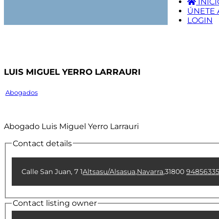
INICI
ÚNETE 
LOGIN
Luis Miguel Yerro Larrauri
Abogados
Abogado Luis Miguel Yerro Larrauri
Contact details
Calle San Juan, 7 1
Altsasu/Alsasua
,
Navarra
,
31800
9485633
Contact listing owner