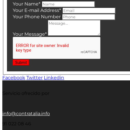
Your Name
*
Your E-mail Address
*
Your Phone Number
Your Message
*
Submit
Facebook
Twitter
Linkedin
Servicio ofrecido por
info@contratalia.info
91 022 08 46