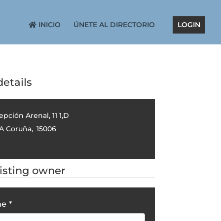
INICIO
ÚNETE AL DIRECTORIO
LOGIN
etails
pción Arenal, 11 1,D
A Coruña
,
15006
listing owner
me
*