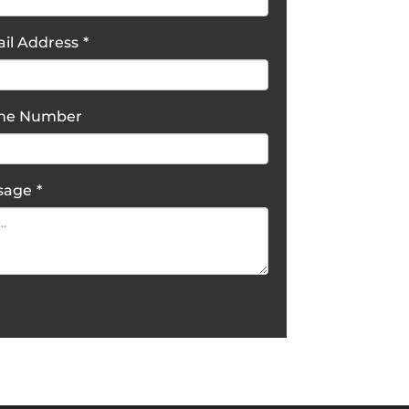
il Address
*
one Number
sage
*