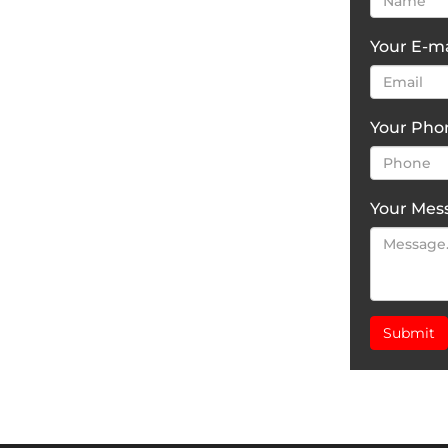
Your E-ma
Your Ph
Your Mes
Submit