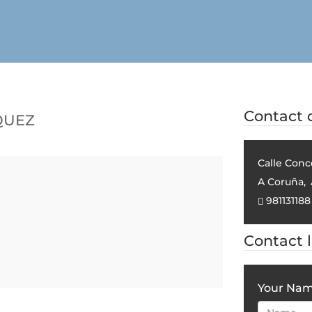
quez
Contact d
Calle Conce
A Coruña
,
981131188
Contact 
Your Na