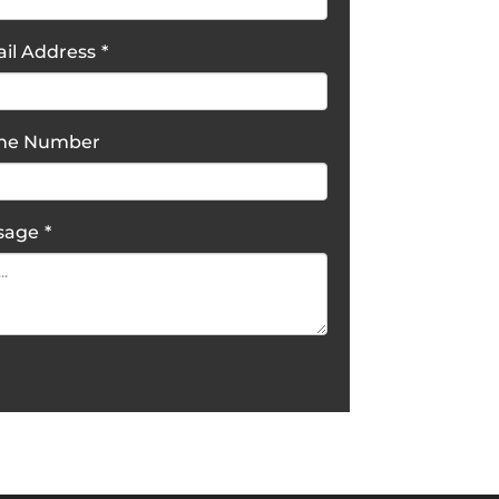
il Address
*
one Number
sage
*