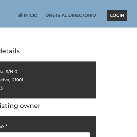
INICIO
ÚNETE AL DIRECTORIO
LOGIN
etails
a, S/N 0
elva
,
21001
13
listing owner
me
*