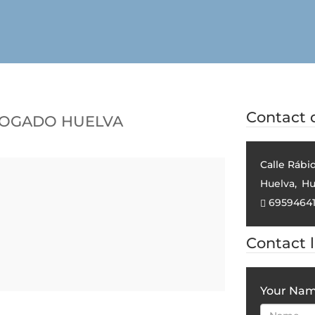
bogado Huelva
Contact d
Calle Rábid
Huelva
,
Hu
6959464
Contact 
Your Na