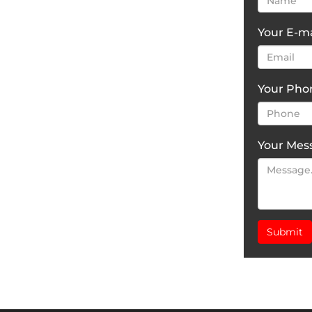
Your E-ma
Your Ph
Your Mes
Submit