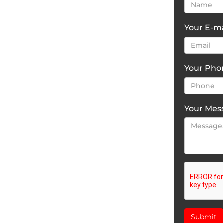
Your E-ma
Your Ph
Your Mes
Submit