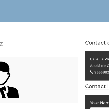
Z
Contact d
Calle La Pla
Alcalá de 
9556882
Contact 
Your Na