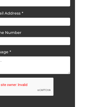
il Address
*
one Number
sage
*