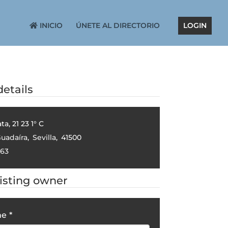
INICIO
ÚNETE AL DIRECTORIO
LOGIN
etails
ta, 21 23 1° C
Guadaíra
,
Sevilla
,
41500
63
listing owner
me
*