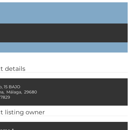
t details
o, 15 BAJO
na
,
Málaga
,
29680
97829
t listing owner