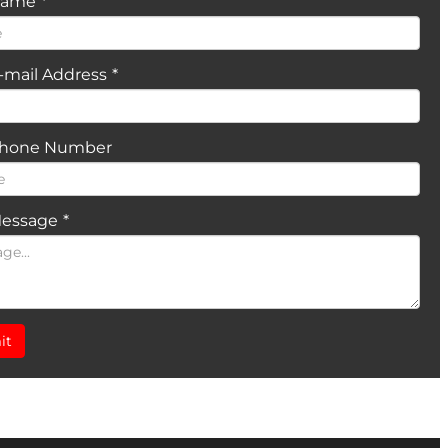
Name
*
-mail Address
*
Phone Number
Message
*
it