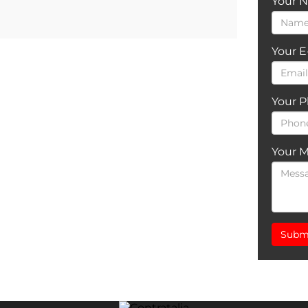
Your 
Your E
Your 
Your 
Subm