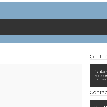
Contac
Pantan
Estepo
9527
Contac