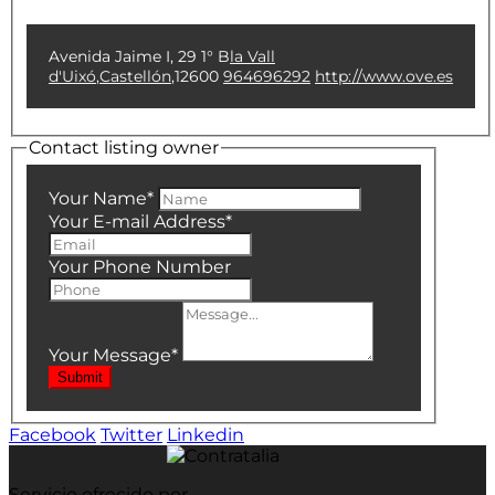
Avenida Jaime I, 29 1° B
la Vall
d'Uixó
,
Castellón
,
12600
964696292
http://www.ove.es
Contact listing owner
Your Name
*
Your E-mail Address
*
Your Phone Number
Your Message
*
Submit
Facebook
Twitter
Linkedin
Servicio ofrecido por