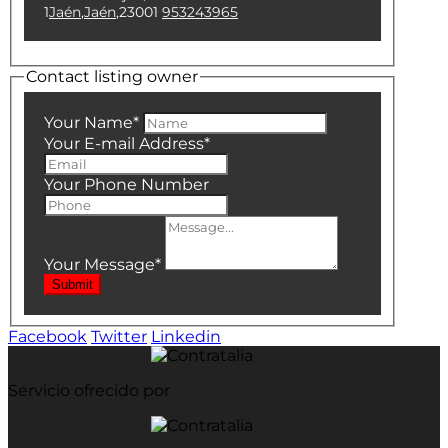
1
Jaén
,
Jaén
,
23001
953243965
Contact listing owner
Your Name
*
Your E-mail Address
*
Your Phone Number
Your Message
*
Submit
Facebook
Twitter
Linkedin
Servicio ofrecido por